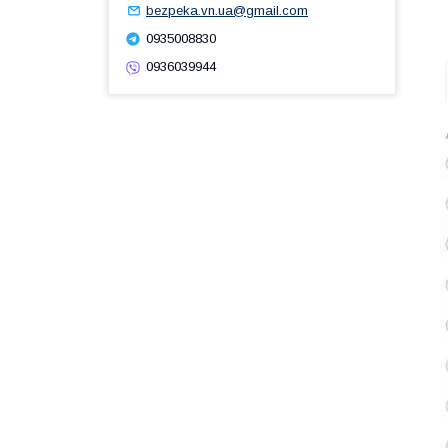
bezpeka.vn.ua@gmail.com
0935008830
0936039944