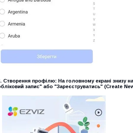
3.
Створення профілю:
На головному екрані знизу н
обліковий запис" або "Зареєструватись" (Create Ne