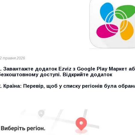
2 травня 2026
1. Завантажте додаток
Ezviz
з Google Play Маркет аб
безкоштовному доступі. Відкрийте додаток
2.
Країна:
Перевір, щоб у списку регіонів була обрана