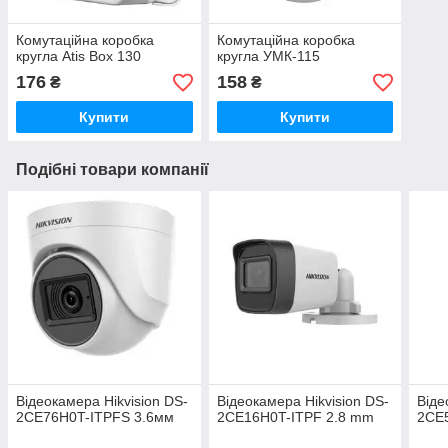
Комутаційна коробка
Комутаційна коробка
кругла Atis Box 130
кругла УМК-115
176
158
₴
₴
Купити
Купити
Подібні товари компанії
Відеокамера Hikvision DS-
Відеокамера Hikvision DS-
Віде
2CE76H0T-ITPFS 3.6мм
2CE16H0T-ITPF 2.8 mm
2CE