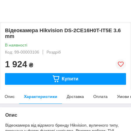
Відеокамера Hikvision DS-2CE16H0T-IT5E 3.6
mm
В наявності
Код: 99-00003106
Роздріб
1 924
₴
Купити
Опис
Характеристики
Доставка
Оплата
Умови 
Опис
Відеокамера від відомого бренду Hikvision, вуличного типу,
виконана у форм-факторі циліндра. Режими роботи: TVI,