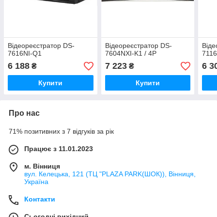
Відеореєстратор DS-
Відеореєстратор DS-
Віде
7616NI-Q1
7604NXI-K1 / 4Р
7116
6 188
7 223
6 3
₴
₴
Купити
Купити
Про нас
71% позитивних з 7 відгуків за рік
Працює з 11.01.2023
м. Вінниця
вул. Келецька, 121 (ТЦ "PLAZA PARK(ШОК)), Вінниця,
Україна
Контакти
Сьогодні вихідний