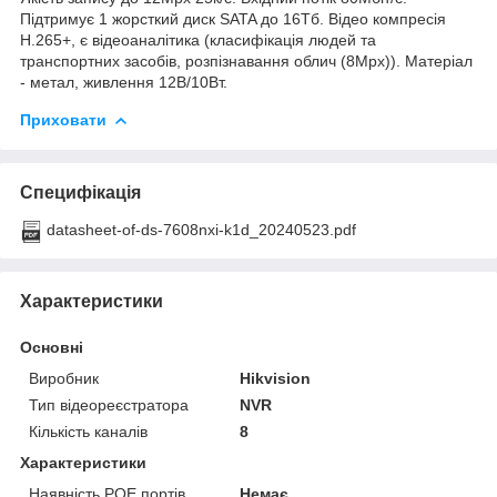
Підтримує 1 жорсткий диск SATA до 16Тб. Відео компресія
Н.265+, є відеоаналітика (класифікація людей та
транспортних засобів, розпізнавання облич (8Мрх)). Матеріал
- метал, живлення 12В/10Вт.
Приховати
Специфікація
datasheet-of-ds-7608nxi-k1d_20240523.pdf
Характеристики
Основні
Виробник
Hikvision
Тип відеореєстратора
NVR
Кількість каналів
8
Характеристики
Наявність РОЕ портів
Немає