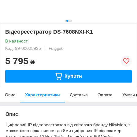
Відеореєстратор DS-7608NXI-K1
В наявності
Код: 99-00023995
Роздріб
5 795
₴
Купити
Опис
Характеристики
Доставка
Оплата
Умови 
Опис
Цифровий ІР відеореєстратор від світового бренду Hikvision, з
можливістю підключення до 8ми цифрових ІР відеокамер.
Якість запису до 12Мрх 25к/с. Вхідний потік 80Мбіт/с.