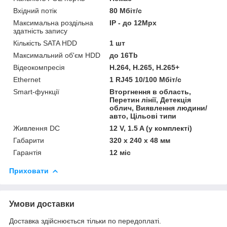
Вхідний потік
80 Мбіт/с
Максимальна роздільна
IP - до 12Мрх
здатність запису
Кількість SATA HDD
1 шт
Максимальний об'єм HDD
до 16Tb
Відеокомпресія
Н.264, Н.265, Н.265+
Ethernet
1 RJ45 10/100 Мбіт/с
Smart-функції
Вторгнення в область,
Перетин лінії, Детекція
облич, Виявлення людини/
авто, Цільові типи
Живлення DC
12 V, 1.5 A (у комплекті)
Габарити
320 х 240 х 48 мм
Гарантія
12 міс
Приховати
Умови доставки
Доставка здійснюється тільки по передоплаті.