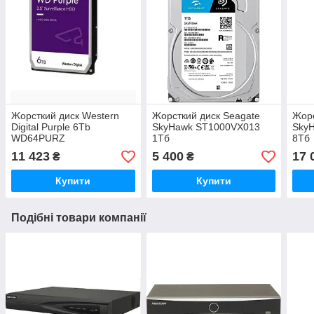
Жорсткий диск Western
Жорсткий диск Seagate
Жорс
Digital Purple 6Tb
SkyHawk ST1000VX013
Sky
WD64PURZ
1Тб
8Тб
11 423
5 400
17 
₴
₴
Купити
Купити
Подібні товари компанії