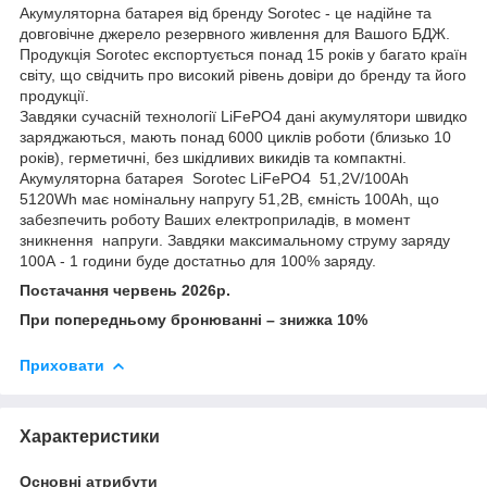
Акумуляторна батарея від бренду Sorotec - це надійне та
довговічне джерело резервного живлення для Вашого БДЖ.
Продукція Sorotec експортується понад 15 років у багато країн
світу, що свідчить про високий рівень довіри до бренду та його
продукції.
Завдяки сучасній технології LiFePO4 дані акумулятори швидко
заряджаються, мають понад 6000 циклів роботи (близько 10
років), герметичні, без шкідливих викидів та компактні.
Акумуляторна батарея Sorotec LiFePO4 51,2V/100Ah
5120Wh має номінальну напругу 51,2В, ємність 100Ah, що
забезпечить роботу Ваших електроприладів, в момент
зникнення напруги. Завдяки максимальному струму заряду
100А - 1 години буде достатньо для 100% заряду.
Постачання червень 2026р.
При попередньому бронюванні – знижка 10%
Приховати
Характеристики
Основні атрибути