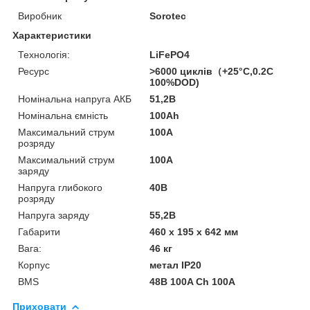
Виробник
Sorotec
Характеристики
Технологія:
LiFePO4
Ресурс
>6000 циклів（+25°C,0.2C
100%DOD)
Номінальна напруга АКБ
51,2В
Номінальна ємність
100Ah
Максимальний струм
100A
розряду
Максимальний струм
100А
заряду
Напруга глибокого
40В
розряду
Напруга заряду
55,2В
Габарити
460 х 195 х 642 мм
Вага:
46 кг
Корпус
метал IP20
BMS
48В 100A Ch 100A
Приховати