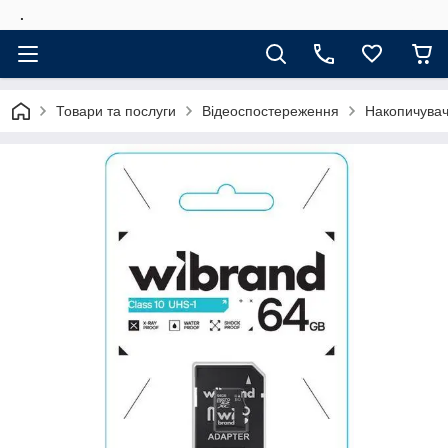
.
Товари та послуги
Відеоспостереження
Накопичувач