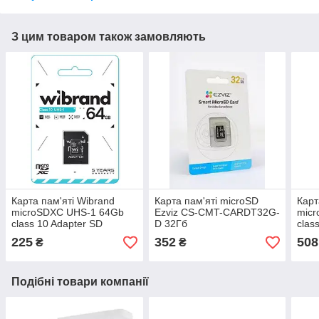
З цим товаром також замовляють
Карта пам'яті Wibrand
Карта пам'яті microSD
Карт
microSDXC UHS-1 64Gb
Ezviz CS-CMT-CARDT32G-
mic
class 10 Adapter SD
D 32Гб
clas
225
352
508
₴
₴
Подібні товари компанії