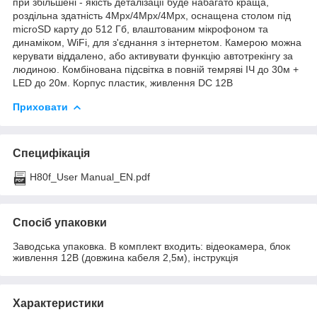
при збільшені - якість деталізації буде набагато краща,
роздільна здатність 4Mpx/4Mpx/4Mpx, оснащена столом під
microSD карту до 512 Гб, влаштованим мікрофоном та
динаміком, WiFi, для з'єднання з інтернетом. Камерою можна
керувати віддалено, або активувати функцію автотрекінгу за
людиною. Комбінована підсвітка в повній темряві ІЧ до 30м +
LED до 20м. Корпус пластик, живлення DC 12В
Приховати
Специфікація
H80f_User Manual_EN.pdf
Спосіб упаковки
Заводська упаковка. В комплект входить: відеокамера, блок
живлення 12В (довжина кабеля 2,5м), інструкція
Характеристики