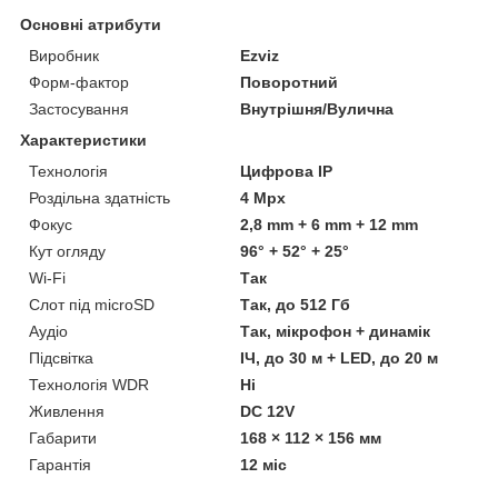
Основні атрибути
Виробник
Ezviz
Форм-фактор
Поворотний
Застосування
Внутрішня/Вулична
Характеристики
Технологія
Цифрова ІР
Роздільна здатність
4 Mpx
Фокус
2,8 mm + 6 mm + 12 mm
Кут огляду
96° + 52° + 25°
Wi-Fi
Так
Слот під microSD
Так, до 512 Гб
Аудіо
Так, мікрофон + динамік
Підсвітка
ІЧ, до 30 м + LED, до 20 м
Технологія WDR
Ні
Живлення
DC 12V
Габарити
168 × 112 × 156 мм
Гарантія
12 міс