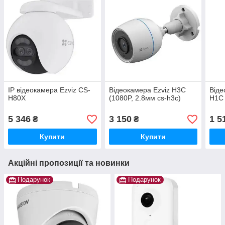
IP відеокамера Ezviz CS-
Відеокамера Ezviz H3C
Віде
H80X
(1080P, 2.8мм cs-h3c)
H1C
5 346
3 150
1 5
₴
₴
Купити
Купити
Акційні пропозиції та новинки
Подарунок
Подарунок