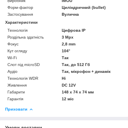
Виробник
IMOU
Форм-фактор
Циліндричний (bullet)
Застосування
Вулична
Характеристики
Технологія
Цифрова ІР
Роздільна здатність
3 Мрх
Фокус
2,8 mm
Кут огляду
104°
Wi-Fi
Так
Слот під microSD
Так, до 512 Гб
Аудіо
Так, мікрофон + динамік
Технологія WDR
Ні
Живлення
DC 12V
Габарити
148 х 74 х 74 мм
Гарантія
12 міс
Приховати
Умови доставки