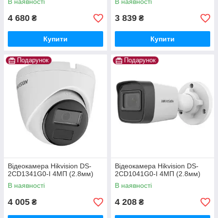
В наявності
В наявності
4 680
3 839
₴
₴
Купити
Купити
Подарунок
Подарунок
Відеокамера Hikvision DS-
Відеокамера Hikvision DS-
2CD1341G0-I 4МП (2.8мм)
2CD1041G0-I 4МП (2.8мм)
В наявності
В наявності
4 005
4 208
₴
₴