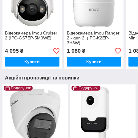
Відеокамера Imou Cruiser
Відеокамера Imou Ranger
Віде
2 (IPC-GS7EP-5M0WE)
2 - gen 2. (IPC-K2EP-
Mini
3H3W)
4 095
1 080
1 0
₴
₴
Купити
Купити
Акційні пропозиції та новинки
Подарунок
Подарунок