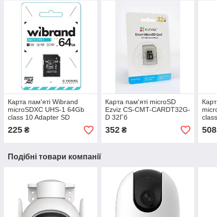
Карта пам'яті Wibrand
Карта пам'яті microSD
Карт
microSDXC UHS-1 64Gb
Ezviz CS-CMT-CARDT32G-
mic
class 10 Adapter SD
D 32Гб
clas
225
352
508
₴
₴
Подібні товари компанії