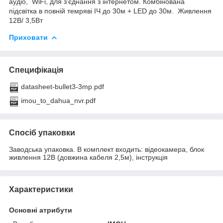
аудіо, WiFi, для з'єднання з інтернетом. Комбінована
підсвітка в повній темряві ІЧ до 30м + LED до 30м. Живлення
12В/ 3,5Вт
Приховати
Специфікація
datasheet-bullet3-3mp.pdf
imou_to_dahua_nvr.pdf
Спосіб упаковки
Заводська упаковка. В комплект входить: відеокамера, блок
живлення 12В (довжина кабеля 2,5м), інструкція
Характеристики
Основні атрибути