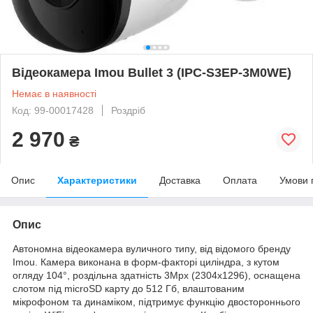
Відеокамера Imou Bullet 3 (IPC-S3EP-3M0WE)
Немає в наявності
Код: 99-00017428
Роздріб
2 970
₴
Опис
Характеристики
Доставка
Оплата
Умови 
Опис
Автономна відеокамера вуличного типу, від відомого бренду
Imou. Камера виконана в форм-факторі циліндра, з кутом
огляду 104°, роздільна здатність 3Mpx (2304x1296), оснащена
слотом під microSD карту до 512 Гб, влаштованим
мікрофоном та динаміком, підтримує функцію двостороннього