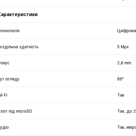
Характеристики
ехнологія
Цифрова
оздільна здатність
5 Mpx
окус
2,8 mm
ут огляду
89°
i-Fi
Так
лот під microSD
Так, до 2
удіо
Так, мік