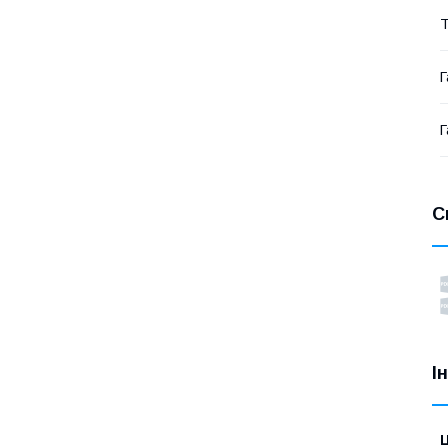
Т
Г
Г
С
І
Ц