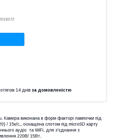
0016072
ротягом 14 днів
за домовленістю
u. Камера виконана в форм-факторі лампочки під
0) / 15к/с,, оснащена слотом під microSD карту
ннього аудіо та WiFi, для з'єднання з
Живлення 220В/ 15Вт.