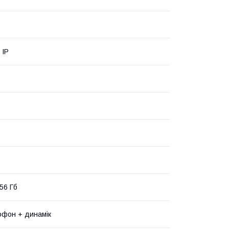
 ІР
56 Гб
рофон + динамік