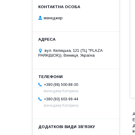
менеджер
вул. Келецька, 121 (ТЦ "PLAZA
PARK(ШОК)), Вінниця, Україна
+380 (98) 500-88-30
менеджер Катерина
+380 (93) 603-99-44
менеджер Катерина
А
Е
д
і