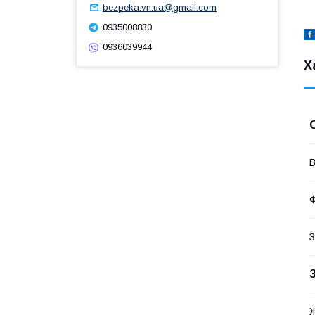
bezpeka.vn.ua@gmail.com
0935008830
0936039944
Х
В
З