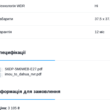
ехнологія WDR
Ні
абарити
37.5 х 37
арантія
12 міс
пецифікації
S6DP-5M0WEB-E27.pdf
imou_to_dahua_nvr.pdf
нформація для замовлення
іна:
3 105 ₴