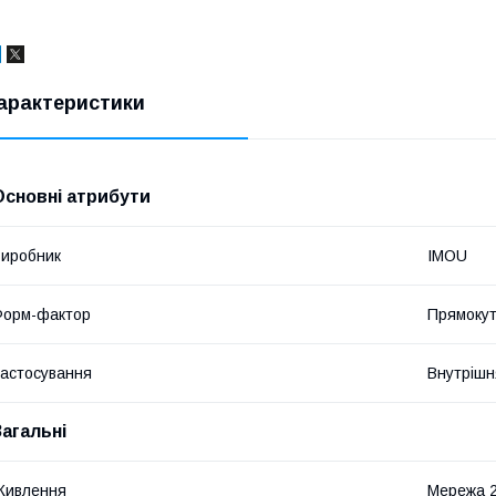
арактеристики
Основні атрибути
иробник
IMOU
Форм-фактор
Прямоку
астосування
Внутрішн
Загальні
Живлення
Мережа 