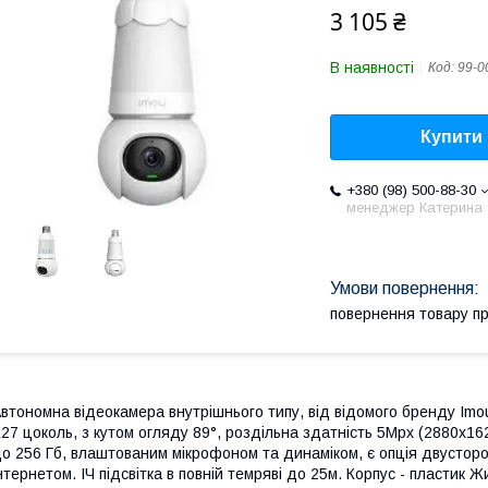
3 105 ₴
В наявності
Код:
99-0
Купити
+380 (98) 500-88-30
менеджер Катерина
повернення товару п
втономна відеокамера внутрішнього типу, від відомого бренду Imo
27 цоколь, з кутом огляду 89°, роздільна здатність 5Mpx (2880x162
о 256 Гб, влаштованим мікрофоном та динаміком, є опція двусторо
нтернетом. ІЧ підсвітка в повній темряві до 25м. Корпус - пластик 