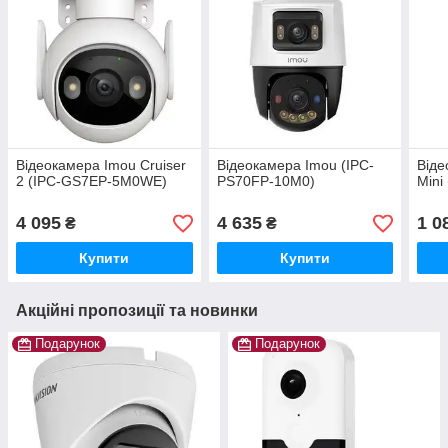
Відеокамера Imou Cruiser
Відеокамера Imou (IPC-
Віде
2 (IPC-GS7EP-5M0WE)
PS70FP-10M0)
Mini
4 095
4 635
1 0
₴
₴
Купити
Купити
Акційні пропозиції та новинки
Подарунок
Подарунок