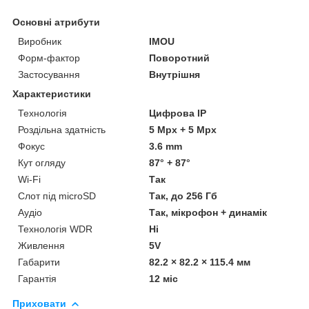
Основні атрибути
Виробник
IMOU
Форм-фактор
Поворотний
Застосування
Внутрішня
Характеристики
Технологія
Цифрова ІР
Роздільна здатність
5 Мрх + 5 Мрх
Фокус
3.6 mm
Кут огляду
87° + 87°
Wi-Fi
Так
Слот під microSD
Так, до 256 Гб
Аудіо
Так, мікрофон + динамік
Технологія WDR
Ні
Живлення
5V
Габарити
82.2 × 82.2 × 115.4 мм
Гарантія
12 міс
Приховати