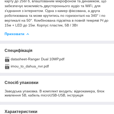
карту до 256Гб, влаштованим мікрофоном та динаміком, що
забезпечує можливість двустороннього аудіо та WiFi, для
з'єднання з інтернетом. Одна з камер фіксована, а друга
роботизована та може крутитись по горизонталі на 340° і по
вертикалі на 50°. Комбінована підсвітка в повній темряві ІЧ до
15м + LED до 15м. Корпус пластик, 5В / 3Вт
Приховати
Специфікація
datasheet-Ranger Dual 10MP.pdf
imou_to_dahua_nvr.pdf
Спосіб упаковки
Заводська упаковка. В комплект входить: відеокамера, блок
живлення 5В, кабель microUSB-USB, інструкція
Характеристики