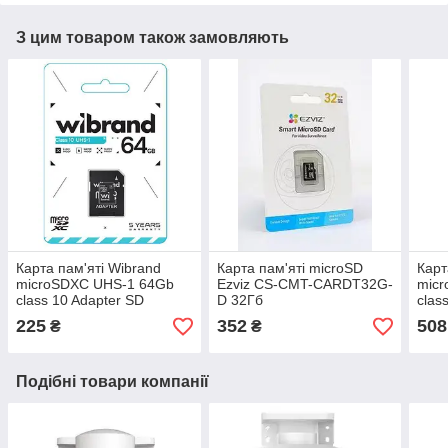
З цим товаром також замовляють
Карта пам'яті Wibrand
Карта пам'яті microSD
Карт
microSDXC UHS-1 64Gb
Ezviz CS-CMT-CARDT32G-
mic
class 10 Adapter SD
D 32Гб
clas
225
352
508
₴
₴
Подібні товари компанії