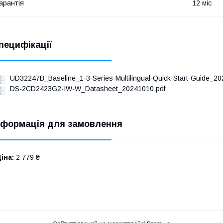
арантія
12 міс
пецифікації
UD32247B_Baseline_1-3-Series-Multilingual-Quick-Start-Guide_20
DS-2CD2423G2-IW-W_Datasheet_20241010.pdf
нформація для замовлення
іна:
2 779 ₴