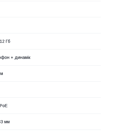
12 Гб
рофон + динамік
 м
 PoE
33 мм