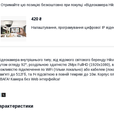
Отримайте цю позицію безкоштовно при покупці «Відеокамера Hi
420 ₴
Налаштування, програмування цифрової ІР від
ідеокамера внутрішнього типу, від відомого світового беренду Hikv
утом огляду 92°, роздільною здатністю 2Mpx FullHD (1920x1080),
ожливістю підключення по WiFi (тільки локально) або кабелем (лока
ам'яті до 512Гб, та ІЧ підсвіткою в повній темряві до 10м. Корпус 
ВАГА! Камера без Web інтерфейса!
арактеристики