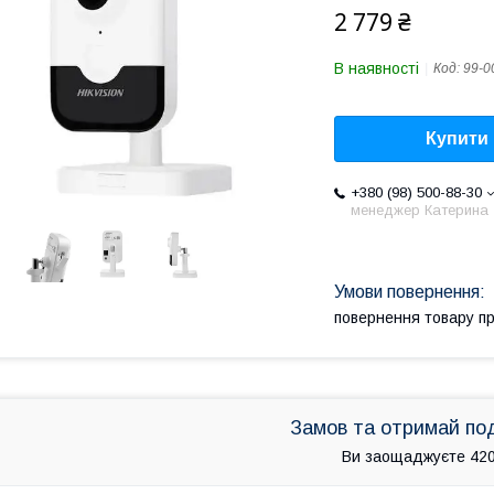
2 779 ₴
В наявності
Код:
99-0
Купити
+380 (98) 500-88-30
менеджер Катерина
повернення товару п
Замов та отримай по
Ви заощаджуєте 420