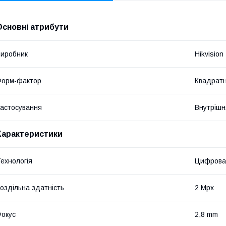
Основні атрибути
иробник
Hikvision
Форм-фактор
Квадрат
астосування
Внутрішн
Характеристики
ехнологія
Цифрова
оздільна здатність
2 Mpx
окус
2,8 mm