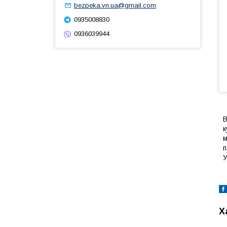
bezpeka.vn.ua@gmail.com
0935008830
0936039944
В
к
м
п
У
Х