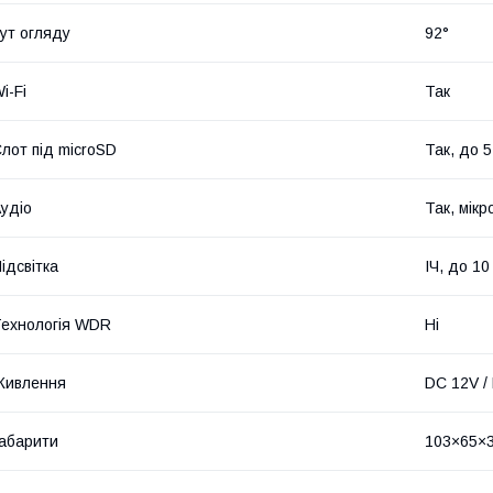
ут огляду
92°
i-Fi
Так
лот під microSD
Так, до 5
удіо
Так, мік
ідсвітка
ІЧ, до 10
ехнологія WDR
Ні
Живлення
DC 12V /
абарити
103×65×