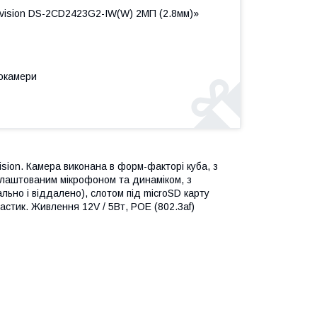
kvision DS-2CD2423G2-IW(W) 2МП (2.8мм)»
еокамери
ision. Камера виконана в форм-факторі куба, з
 влаштованим мікрофоном та динаміком, з
льно і віддалено), слотом під microSD карту
пластик. Живлення 12V / 5Вт, РОЕ (802.3af)