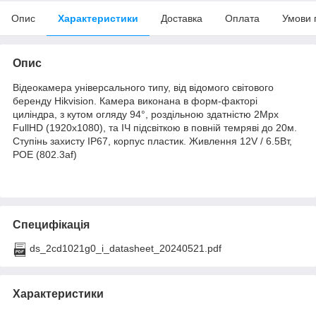
Опис
Характеристики
Доставка
Оплата
Умови 
Опис
Відеокамера універсального типу, від відомого світового
беренду Hikvision. Камера виконана в форм-факторі
циліндра, з кутом огляду 94°, роздільною здатністю 2Mpx
FullHD (1920x1080), та ІЧ підсвіткою в повній темряві до 20м.
Ступінь захисту ІР67, корпус пластик. Живлення 12V / 6.5Вт,
РОЕ (802.3af)
Специфікація
ds_2cd1021g0_i_datasheet_20240521.pdf
Характеристики