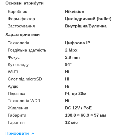
Основні атрибути
Виробник
Hikvision
Форм-фактор
Циліндричний (bullet)
Застосування
Внутрішня/Вулична
Характеристики
Технологія
Цифрова ІР
Роздільна здатність
2 Mpx
Фокус
2,8 mm
Кут огляду
94°
Wi-Fi
Ні
Слот під microSD
Ні
Аудіо
Ні
Підсвітка
ІЧ, до 20м
Технологія WDR
Ні
Живлення
DC 12V / PoE
Габарити
138.8 × 60.9 × 57 мм
Гарантія
12 міс
Приховати