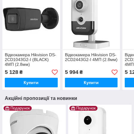
Відеокамера Hikvision DS-
Відеокамера Hikvision DS-
Віде
2CD1043G2-I (BLACK)
2CD2443G2-I 4МП (2.8мм)
2CD
4МП (2.8мм)
4МП 
5 128
5 994
5 1
₴
₴
Купити
Купити
Акційні пропозиції та новинки
Подарунок
Подарунок