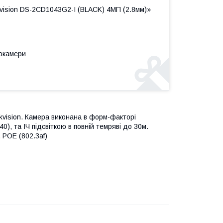
vision DS-2CD1043G2-I (BLACK) 4МП (2.8мм)»
еокамери
ikvision. Камера виконана в форм-факторі
), та ІЧ підсвіткою в повній темряві до 30м.
 РОЕ (802.3af)