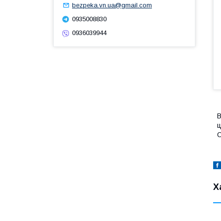
bezpeka.vn.ua@gmail.com
0935008830
0936039944
В
ц
С
Х