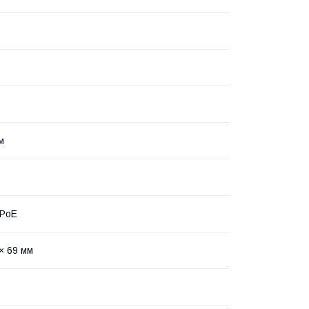
м
 PoE
× 69 мм