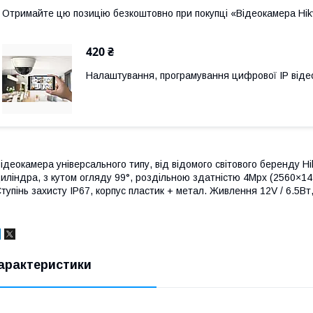
Отримайте цю позицію безкоштовно при покупці «Відеокамера Hik
420 ₴
Налаштування, програмування цифрової ІР від
ідеокамера універсального типу, від відомого світового беренду H
иліндра, з кутом огляду 99°, роздільною здатністю 4Mpx (2560×1440
тупінь захисту ІР67, корпус пластик + метал. Живлення 12V / 6.5Вт,
арактеристики