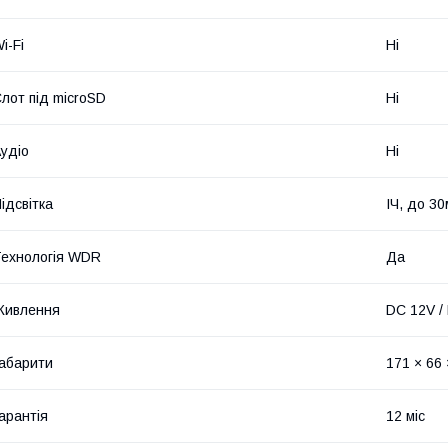
i-Fi
Ні
лот під microSD
Ні
удіо
Ні
ідсвітка
ІЧ, до 30
ехнологія WDR
Да
Живлення
DC 12V /
абарити
171 × 66 
арантія
12 міс