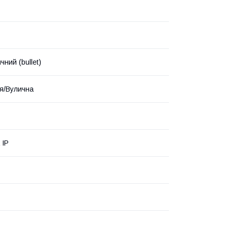
ний (bullet)
я/Вулична
 ІР