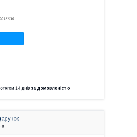
0016636
ротягом 14 днів
за домовленістю
дарунок
 ₴