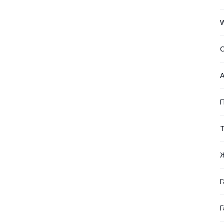
W
С
А
П
Т
Г
Г