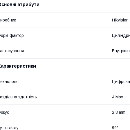
Основні атрибути
иробник
Hikvision
Форм-фактор
Циліндрич
астосування
Внутрішн
Характеристики
ехнологія
Цифрова
оздільна здатність
4 Mpx
окус
2,8 mm
ут огляду
99°