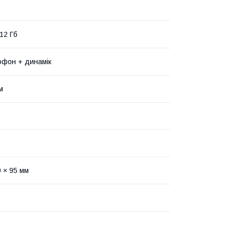
12 Гб
рофон + динамік
м
0 × 95 мм