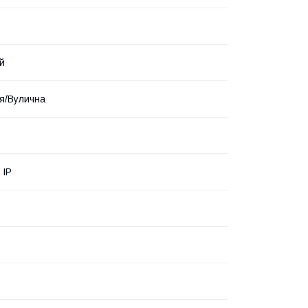
й
я/Вулична
 ІР