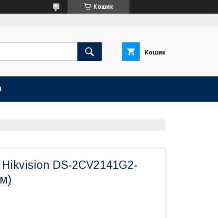
Кошик
Кошик
И
 Hikvision DS-2CV2141G2-
м)