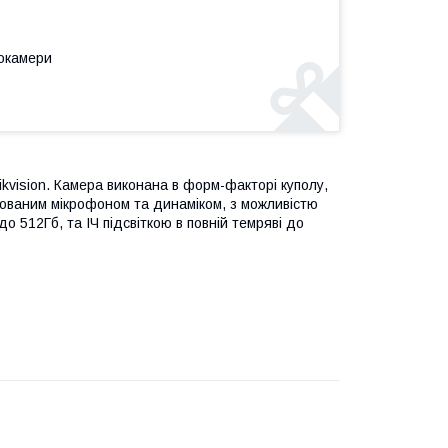
еокамери
ikvision. Камера виконана в форм-факторі куполу,
тованим мікрофоном та динаміком, з можливістю
о 512Гб, та ІЧ підсвіткою в повній темряві до