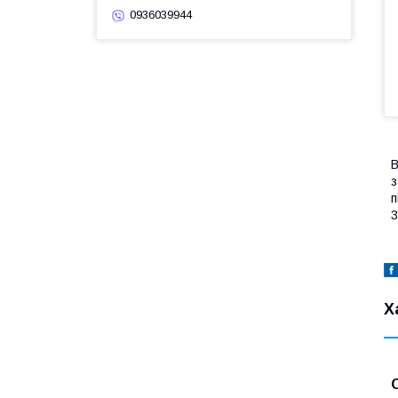
0936039944
В
з
п
3
Х