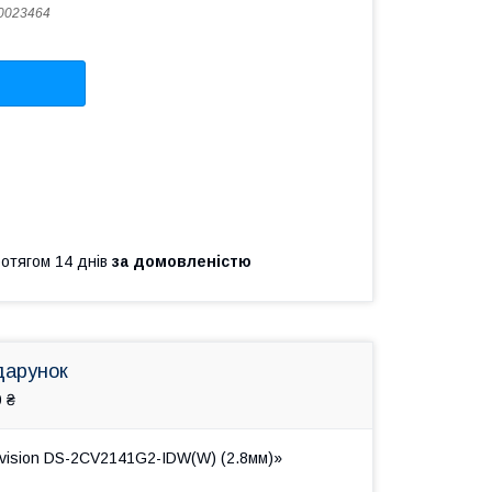
0023464
ротягом 14 днів
за домовленістю
дарунок
 ₴
kvision DS-2CV2141G2-IDW(W) (2.8мм)»