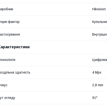
иробник
Hikvision
Форм-фактор
Купольни
астосування
Внутрішн
Характеристики
ехнологія
Цифрова
оздільна здатність
4 Mpx
окус
2,8 mm
ут огляду
91°