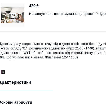
420 ₴
Налаштування, програмування цифрової ІР від
ідеокамера універсального типу, від відомого світового беренду H
 кутом огляду 91°, роздільною здатністю 4Mpx (2560×1440), влаш
ідключення по WiFi або кабелем, слотом під microSD карту пам'яті д
0м. Корпус пластик + метал. Живлення 12V / 10Вт
арактеристики
Основні атрибути