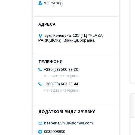
менеджер
вул. Келецька, 121 (ТЦ "PLAZA
PARK(ШОК)), Вінниця, Україна
+380 (98) 500-88-30
менеджер Катерина
+380 (93) 603-99-44
менеджер Катерина
bezpeka.vn.ua@gmail.com
0935008830