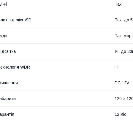
i-Fi
Так
лот під microSD
Так, до 5
удіо
Так, мік
ідсвітка
ІЧ, до 30
ехнологія WDR
Ні
Живлення
DC 12V
абарити
120 × 12
арантія
12 міс