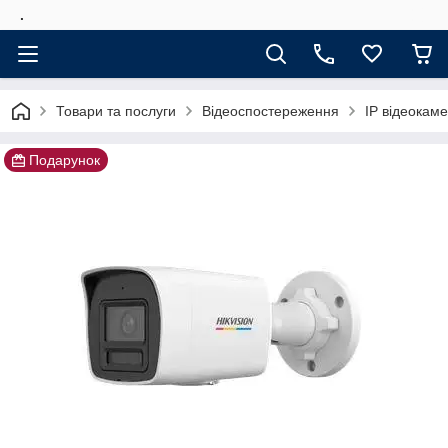
.
Товари та послуги
Відеоспостереження
IP відеокам
Подарунок