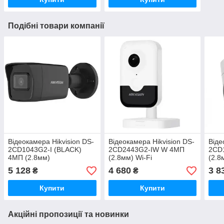
Подібні товари компанії
Відеокамера Hikvision DS-
Відеокамера Hikvision DS-
Віде
2CD1043G2-I (BLACK)
2CD2443G2-IW W 4МП
2CD
4МП (2.8мм)
(2.8мм) Wi-Fi
(2.8
5 128
4 680
3 8
₴
₴
Купити
Купити
Акційні пропозиції та новинки