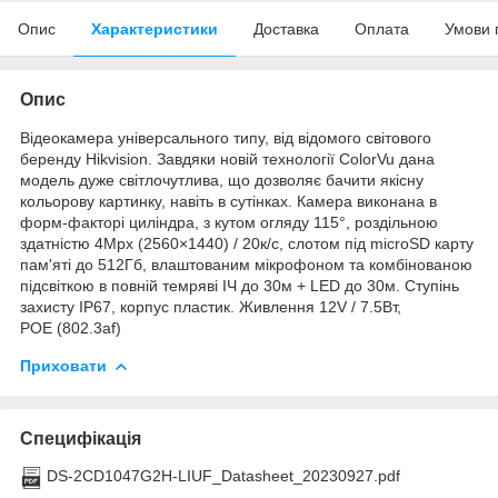
Опис
Характеристики
Доставка
Оплата
Умови 
Опис
Відеокамера універсального типу, від відомого світового
беренду Hikvision. Завдяки новій технології ColorVu дана
модель дуже світлочутлива, що дозволяє бачити якісну
кольорову картинку, навіть в сутінках. Камера виконана в
форм-факторі циліндра, з кутом огляду 115°, роздільною
здатністю 4Mpx (2560×1440) / 20к/с, слотом під microSD карту
пам'яті до 512Гб, влаштованим мікрофоном та комбінованою
підсвіткою в повній темряві ІЧ до 30м + LED до 30м. Ступінь
захисту ІР67, корпус пластик. Живлення 12V / 7.5Вт,
РОЕ (802.3af)
Приховати
Специфікація
DS-2CD1047G2H-LIUF_Datasheet_20230927.pdf