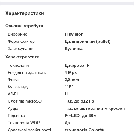
Характеристики
Основні атрибути
Виробник
Hikvision
Форм-фактор
Циліндричний (bullet)
Застосування
Вулична
Характеристики
Технологія
Цифрова ІР
Роздільна здатність
4 Mpx
Фокус
2,8 mm
Кут огляду
115°
Wi-Fi
Ні
Слот під microSD
Так, до 512 Гб
Аудіо
Так, влаштований мікрофон
Підсвітка
ІЧ+LED, до 30м
Технологія WDR
Да
Додаткові особливості
технологія ColorVu