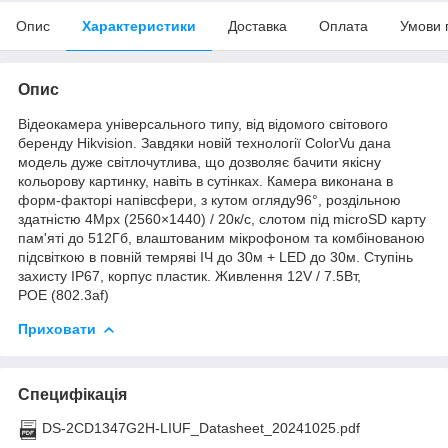
Опис
Характеристики
Доставка
Оплата
Умови 
Опис
Відеокамера універсального типу, від відомого світового
беренду Hikvision. Завдяки новій технології ColorVu дана
модель дуже світлочутлива, що дозволяє бачити якісну
кольорову картинку, навіть в сутінках. Камера виконана в
форм-факторі напівсфери, з кутом огляду96°, роздільною
здатністю 4Mpx (2560×1440) / 20к/с, слотом під microSD карту
пам'яті до 512Гб, влаштованим мікрофоном та комбінованою
підсвіткою в повній темряві ІЧ до 30м + LED до 30м. Ступінь
захисту ІР67, корпус пластик. Живлення 12V / 7.5Вт,
РОЕ (802.3af)
Приховати
Специфікація
DS-2CD1347G2H-LIUF_Datasheet_20241025.pdf