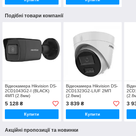
Подібні товари компанії
Відеокамера Hikvision DS-
Відеокамера Hikvision DS-
Віде
2CD1043G2-I (BLACK)
2CD1323G2-LIUF 2МП
2CD
4МП (2.8мм)
(2.8мм)
(2.8
5 128
3 839
3 9
₴
₴
Купити
Купити
Акційні пропозиції та новинки