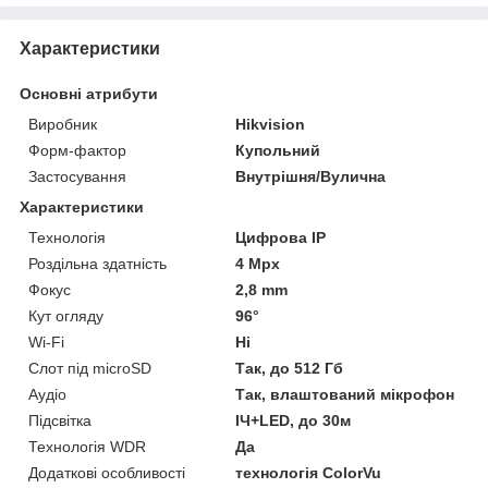
Характеристики
Основні атрибути
Виробник
Hikvision
Форм-фактор
Купольний
Застосування
Внутрішня/Вулична
Характеристики
Технологія
Цифрова ІР
Роздільна здатність
4 Mpx
Фокус
2,8 mm
Кут огляду
96°
Wi-Fi
Ні
Слот під microSD
Так, до 512 Гб
Аудіо
Так, влаштований мікрофон
Підсвітка
ІЧ+LED, до 30м
Технологія WDR
Да
Додаткові особливості
технологія ColorVu