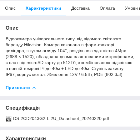
Опис
Характеристики
Доставка
Оплата
Умови 
Опис
Відеокамера універсального типу, від відомого світового
беренду Hikvision. Камера виконана в форм-факторі
циліндра, з кутом огляду 104°, роздільною здатністю 4Mpx
(2688 × 1520), обладнана двома влаштованими мікрофонами,
є слот під microSD карту до 512Гб, з комбінованою підсвіткою
в повній темряві ІЧ до 40м + LED до 40м. Ступінь захисту
ІР67, корпус метал. Живлення 12V / 6.5Вт, РОЕ (802.3af)
Приховати
Специфікація
DS-2CD2043G2-LI2U_Datasheet_20240220.pdf
Характеристики