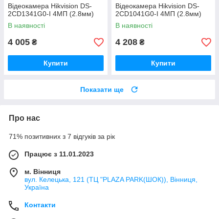
Відеокамера Hikvision DS-
Відеокамера Hikvision DS-
2CD1341G0-I 4МП (2.8мм)
2CD1041G0-I 4МП (2.8мм)
В наявності
В наявності
4 005
4 208
₴
₴
Купити
Купити
Показати ще
Про нас
71% позитивних з 7 відгуків за рік
Працює з 11.01.2023
м. Вінниця
вул. Келецька, 121 (ТЦ "PLAZA PARK(ШОК)), Вінниця,
Україна
Контакти