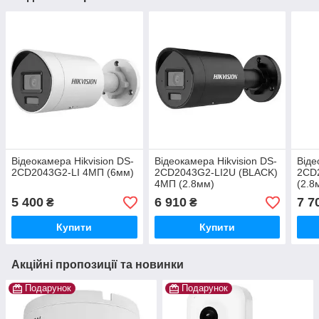
Відеокамера Hikvision DS-
Відеокамера Hikvision DS-
Віде
2CD2043G2-LI 4МП (6мм)
2CD2043G2-LI2U (BLACK)
2CD
4МП (2.8мм)
(2.8
5 400
6 910
7 7
₴
₴
Купити
Купити
Акційні пропозиції та новинки
Подарунок
Подарунок