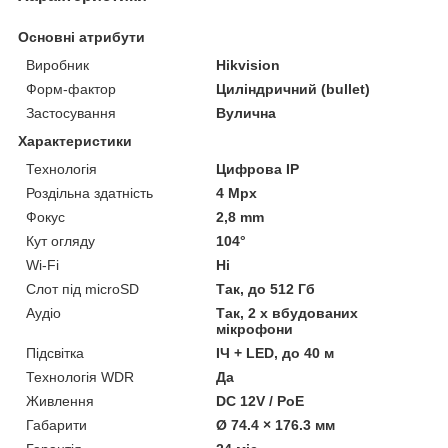
Основні атрибути
Виробник
Hikvision
Форм-фактор
Циліндричний (bullet)
Застосування
Вулична
Характеристики
Технологія
Цифрова ІР
Роздільна здатність
4 Mpx
Фокус
2,8 mm
Кут огляду
104°
Wi-Fi
Ні
Слот під microSD
Так, до 512 Гб
Аудіо
Так, 2 х вбудованих
мікрофони
Підсвітка
ІЧ + LED, до 40 м
Технологія WDR
Да
Живлення
DC 12V / PoE
Габарити
Ø 74.4 × 176.3 мм