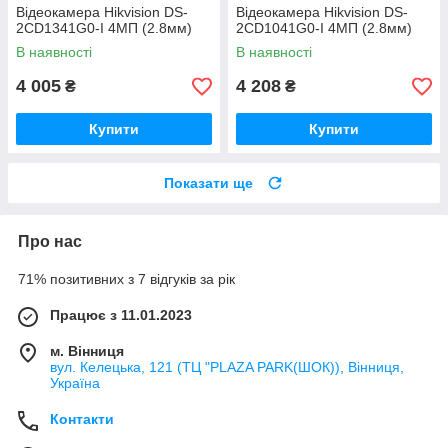
Відеокамера Hikvision DS-
Відеокамера Hikvision DS-
2CD1341G0-I 4МП (2.8мм)
2CD1041G0-I 4МП (2.8мм)
В наявності
В наявності
4 005
4 208
₴
₴
Купити
Купити
Показати ще
Про нас
71% позитивних з 7 відгуків за рік
Працює з 11.01.2023
м. Вінниця
вул. Келецька, 121 (ТЦ "PLAZA PARK(ШОК)), Вінниця,
Україна
Контакти