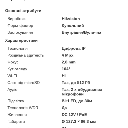
Основні атрибути
Виробник
Hikvision
Форм-фактор
Купольний
Застосування
Внутрішня/Вулична
Характеристики
Технологія
Цифрова ІР
Роздільна здатність
4 Mpx
Фокус
2,8 mm
Кут огляду
104°
Wi-Fi
Ні
Слот під microSD
Так, до 512 Гб
Аудіо
Так, 2 х вбудованих
мікрофони
Підсвітка
ІЧ+LED, до 30м
Технологія WDR
Да
Живлення
DC 12V / PoE
Габарити
Ø 127.3 × 96.3 мм