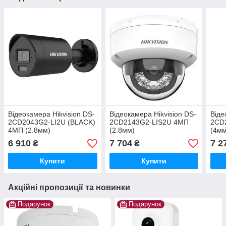
Відеокамера Hikvision DS-
Відеокамера Hikvision DS-
Віде
2CD2043G2-LI2U (BLACK)
2CD2143G2-LIS2U 4МП
2CD
4МП (2.8мм)
(2.8мм)
(4мм
6 910
7 704
7 2
₴
₴
Купити
Купити
Акційні пропозиції та новинки
Подарунок
Подарунок