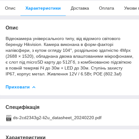
Опис
Характеристики
Доставка
Оплата
Умови 
Опис
Відеокамера універсального типу, від відомого світового
беренду Hikvision. Камера виконана в форм-факторі
напівсфери, з кутом огляду 104°, роздільною здатністю 4Mpx
(2688 × 1520), обладнана двома влаштованими мікрофонами,
є слот під microSD карту до 512Гб, з комбінованою підсвіткою
в повній темряві ІЧ до 30м + LED до 30м. Ступінь захисту
ІР67, корпус метал. Живлення 12V / 6.5Вт, РОЕ (802.3af)
Приховати
Специфікація
ds-2cd2343g2-li2u_datasheet_20240220.pdf
Характеристики