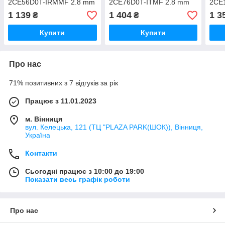
2CE56D0T-IRMMF 2.8 mm
2CE76D0T-ITMF 2.8 mm
2CE
1 139
1 404
1 3
₴
₴
Купити
Купити
Про нас
71% позитивних з 7 відгуків за рік
Працює з 11.01.2023
м. Вінниця
вул. Келецька, 121 (ТЦ "PLAZA PARK(ШОК)), Вінниця,
Україна
Контакти
Сьогодні працює з 10:00 до 19:00
Показати весь графік роботи
Про нас