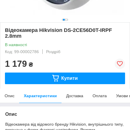
Відеокамера Hikvision DS-2CE56D0T-IRPF
2.8mm
В наявності
Код: 99-00002786
Роздріб
1 179
₴
Купити
Опис
Характеристики
Доставка
Оплата
Умови 
Опис
Відеокамера від відомого бренду Hikvision, внутрішнього типу,
виконана у форм-факторі напівсфери. Режими