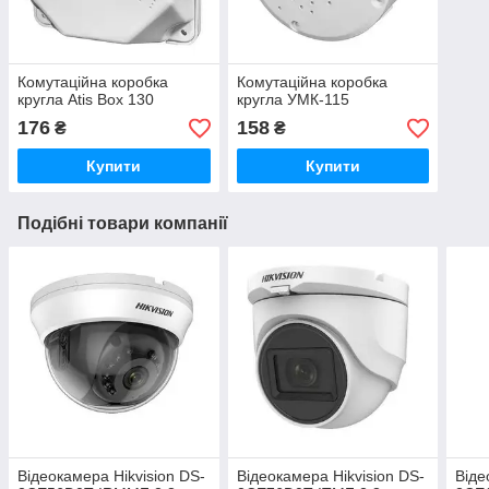
Комутаційна коробка
Комутаційна коробка
кругла Atis Box 130
кругла УМК-115
176
158
₴
₴
Купити
Купити
Подібні товари компанії
Відеокамера Hikvision DS-
Відеокамера Hikvision DS-
Віде