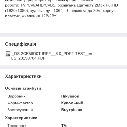
роботи: TVI/CVI/AHD/CVBS, роздільна здатність 2Мрх FullHD
(1920х1080), куд огляду - 106°, ІЧ- підсвітка до 20м, корпус
пластик, живлення 12В/2Вт.
Специфікація
_DS-2CE56D0T-IRPF__3.0_PDF2-TEST_en-
US_20190704.PDF
Характеристики
Основні атрибути
Виробник
Hikvision
Форм-фактор
Купольний
Застосування
Внутрішня
Характеристики
Технологія
TVI