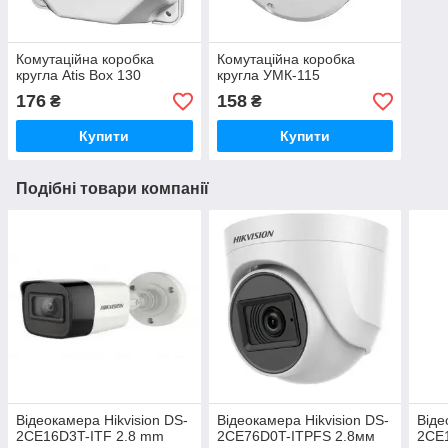
Комутаційна коробка
Комутаційна коробка
кругла Atis Box 130
кругла УМК-115
176
158
₴
₴
Купити
Купити
Подібні товари компанії
Відеокамера Hikvision DS-
Відеокамера Hikvision DS-
Віде
2CE16D3T-ITF 2.8 mm
2CE76D0T-ITPFS 2.8мм
2CE