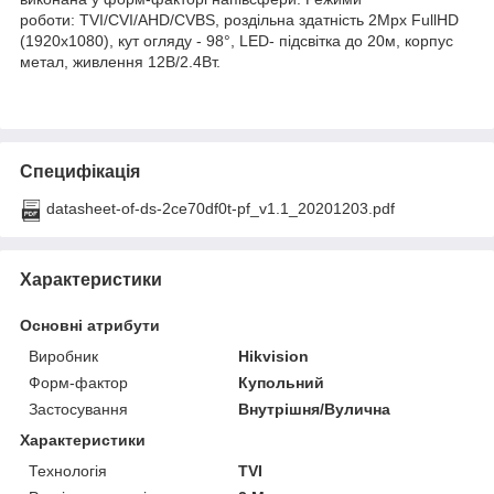
роботи: TVI/CVI/AHD/CVBS, роздільна здатність 2Мрх FullHD
(1920х1080), кут огляду - 98°, LED- підсвітка до 20м, корпус
метал, живлення 12В/2.4Вт.
Специфікація
datasheet-of-ds-2ce70df0t-pf_v1.1_20201203.pdf
Характеристики
Основні атрибути
Виробник
Hikvision
Форм-фактор
Купольний
Застосування
Внутрішня/Вулична
Характеристики
Технологія
TVI