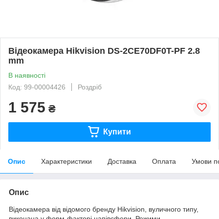
Відеокамера Hikvision DS-2CE70DF0T-PF 2.8
mm
В наявності
Код: 99-00004426
Роздріб
1 575
₴
Купити
Опис
Характеристики
Доставка
Оплата
Умови п
Опис
Відеокамера від відомого бренду Hikvision, вуличного типу,
виконана у форм-факторі напівсфери. Режими