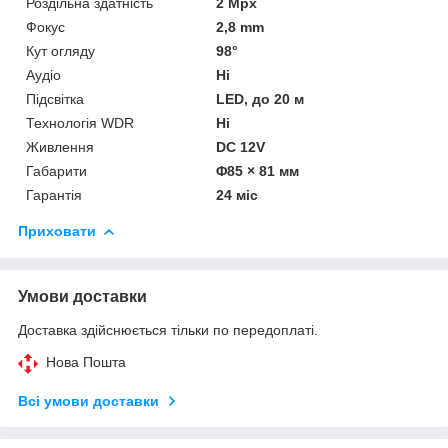
Роздільна здатність
2 Mpx
Фокус
2,8 mm
Кут огляду
98°
Аудіо
Ні
Підсвітка
LED, до 20 м
Технологія WDR
Ні
Живлення
DC 12V
Габарити
Φ85 × 81 мм
Гарантія
24 міс
Приховати
Умови доставки
Доставка здійснюється тільки по передоплаті.
Нова Пошта
Всі умови доставки