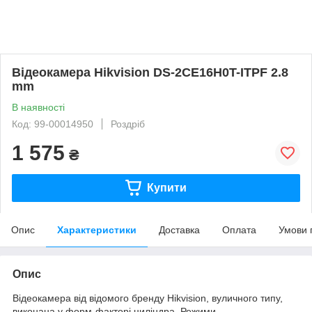
Відеокамера Hikvision DS-2CE16H0T-ITPF 2.8
mm
В наявності
Код: 99-00014950
Роздріб
1 575
₴
Купити
Опис
Характеристики
Доставка
Оплата
Умови 
Опис
Відеокамера від відомого бренду Hikvision, вуличного типу,
виконана у форм-факторі циліндра. Режими