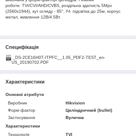
роботи: TVI/CVI/AHD/CVBS, роздільна здатність 5Мрх
(2560x1944), кут огляду - 85°, ІЧ- підсвітка до 25м, корпус
метал, живлення 12В/4.5Вт.
Специфікація
_DS-2CE16H0T-ITPFC__1.05_PDF2-TEST_en-
US_20190702.PDF
Характеристики
Основні атрибути
Виробник
Hikvision
Форм-фактор
Циліндричний (bullet)
Застосування
Вулична
Характеристики
Технологія
TVI