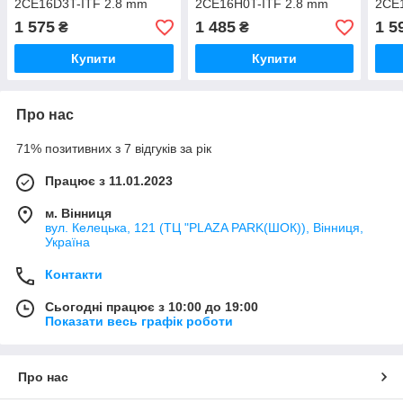
2CE16D3T-ITF 2.8 mm
2CE16H0T-ITF 2.8 mm
2CE
1 575
1 485
1 5
₴
₴
Купити
Купити
Про нас
71% позитивних з 7 відгуків за рік
Працює з 11.01.2023
м. Вінниця
вул. Келецька, 121 (ТЦ "PLAZA PARK(ШОК)), Вінниця,
Україна
Контакти
Сьогодні працює з 10:00 до 19:00
Показати весь графік роботи
Про нас