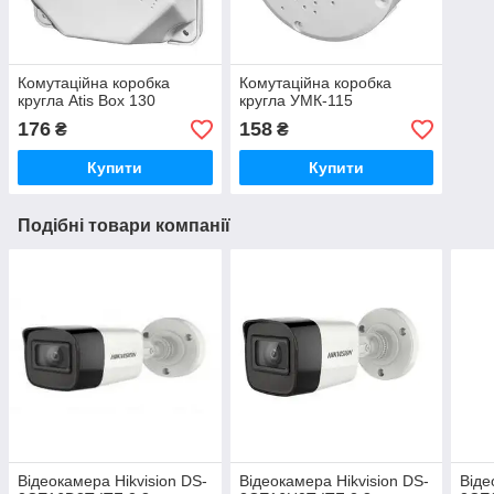
Комутаційна коробка
Комутаційна коробка
кругла Atis Box 130
кругла УМК-115
176
158
₴
₴
Купити
Купити
Подібні товари компанії
Відеокамера Hikvision DS-
Відеокамера Hikvision DS-
Віде