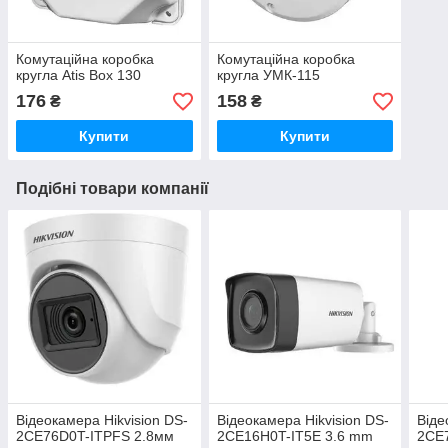
Комутаційна коробка
Комутаційна коробка
кругла Atis Box 130
кругла УМК-115
176
158
₴
₴
Купити
Купити
Подібні товари компанії
Відеокамера Hikvision DS-
Відеокамера Hikvision DS-
Віде
2CE76D0T-ITPFS 2.8мм
2CE16H0T-IT5E 3.6 mm
2CE