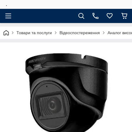
.
Товари та послуги
Відеоспостереження
Аналог висок