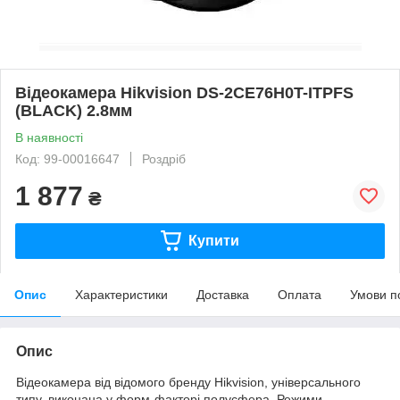
Відеокамера Hikvision DS-2CE76H0T-ITPFS
(BLACK) 2.8мм
В наявності
Код: 99-00016647
Роздріб
1 877
₴
Купити
Опис
Характеристики
Доставка
Оплата
Умови п
Опис
Відеокамера від відомого бренду Hikvision, універсального
типу, виконана у форм-факторі полусфера. Режими