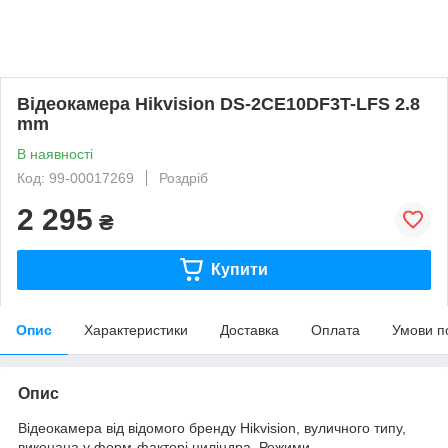
Відеокамера Hikvision DS-2CE10DF3T-LFS 2.8
mm
В наявності
Код: 99-00017269
Роздріб
2 295
₴
Купити
Опис
Характеристики
Доставка
Оплата
Умови п
Опис
Відеокамера від відомого бренду Hikvision, вуличного типу,
виконана у форм-факторі циліндра. Режими