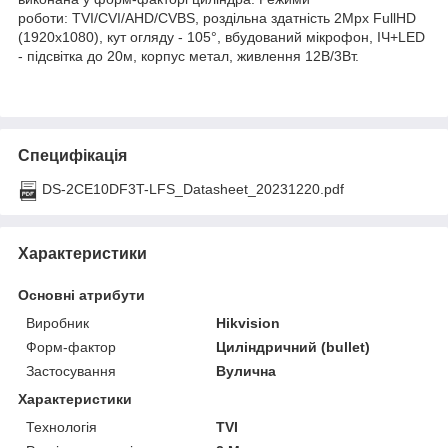
роботи: TVI/CVI/AHD/CVBS, роздільна здатність 2Мрх FullHD
(1920х1080), кут огляду - 105°, вбудований мікрофон, ІЧ+LED
- підсвітка до 20м, корпус метал, живлення 12В/3Вт.
Специфікація
DS-2CE10DF3T-LFS_Datasheet_20231220.pdf
Характеристики
Основні атрибути
Виробник
Hikvision
Форм-фактор
Циліндричний (bullet)
Застосування
Вулична
Характеристики
Технологія
TVI