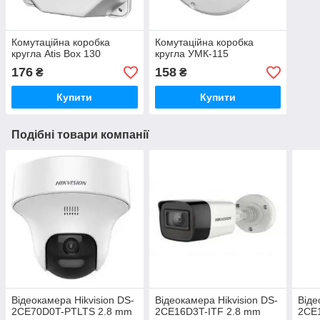
Комутаційна коробка
Комутаційна коробка
кругла Atis Box 130
кругла УМК-115
176
158
₴
₴
Купити
Купити
Подібні товари компанії
Відеокамера Hikvision DS-
Відеокамера Hikvision DS-
Віде
2CE70D0T-PTLTS 2.8 mm
2CE16D3T-ITF 2.8 mm
2CE