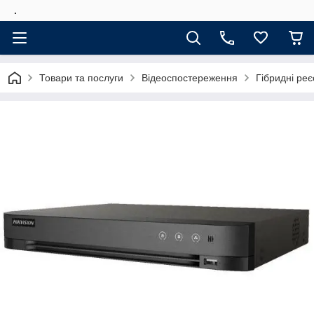
.
Товари та послуги
Відеоспостереження
Гібридні ре