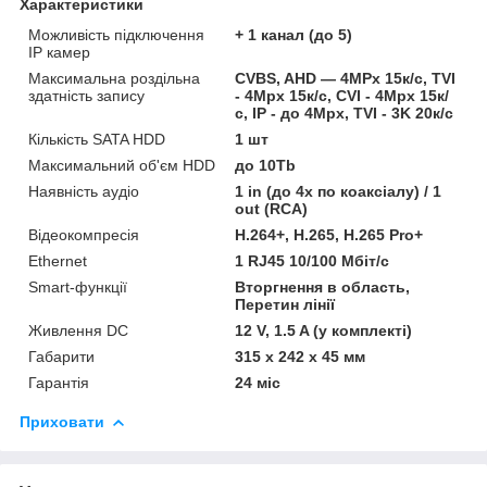
Характеристики
Можливість підключення
+ 1 канал (до 5)
IP камер
Максимальна роздільна
CVBS, AHD — 4MPx 15к/с, TVI
здатність запису
- 4Mpx 15к/с, CVI - 4Mpx 15к/
с, IP - до 4Mpx, TVI - 3K 20к/с
Кількість SATA HDD
1 шт
Максимальний об'єм HDD
до 10Tb
Наявність аудіо
1 in (до 4x по коаксіалу) / 1
out (RCA)
Відеокомпресія
H.264+, H.265, H.265 Pro+
Ethernet
1 RJ45 10/100 Мбіт/с
Smart-функції
Вторгнення в область,
Перетин лінії
Живлення DC
12 V, 1.5 A (у комплекті)
Габарити
315 x 242 x 45 мм
Гарантія
24 міс
Приховати