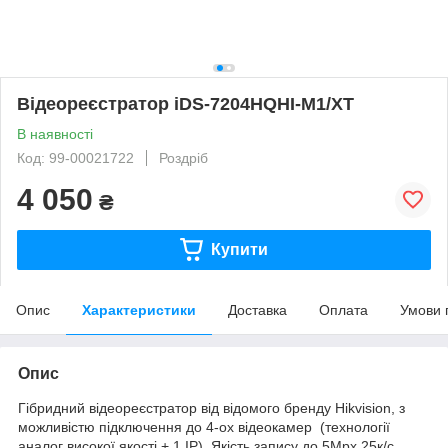
Відеореєстратор iDS-7204HQHI-M1/XT
В наявності
Код: 99-00021722
Роздріб
4 050
₴
Купити
Опис
Характеристики
Доставка
Оплата
Умови 
Опис
Гібридний відеореєстратор від відомого бренду Hikvision, з
можливістю підключення до 4-ох відеокамер (технології
аналог високої якості + 1 ІР). Якість запису до 5Мрх 25к/с,