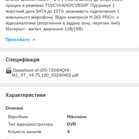
працює в режимах TVI/CVI/AHD/CVBS/IP. Підтримує 1
жорсткий диск SATA до 10Тб, можливість підключення 1
зовнішнього мікрофону. Відео компресія Н.265 PRO+, є
відеоаналітика (вторгнення в задану зону, перетин лінії).
Матеріал - метал, живлення 12В/18Вт.
Приховати
Специфікація
Datasheet-of-iDS-7204HQHI-
M1_XT_V4.75.100_20240403.pdf
Характеристики
Основні
Виробник
Hikvision
Тип відеореєстратора
DVR
Кількість каналів
4