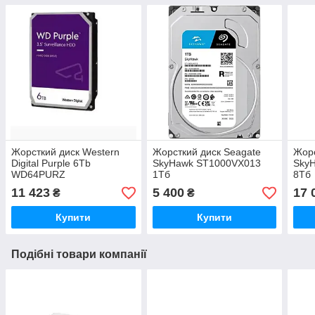
Жорсткий диск Western
Жорсткий диск Seagate
Жорс
Digital Purple 6Tb
SkyHawk ST1000VX013
Sky
WD64PURZ
1Тб
8Тб
11 423
5 400
17 
₴
₴
Купити
Купити
Подібні товари компанії