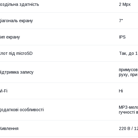
оздільна здатність
2 Mpx
іагональ екрану
7"
ип екрану
IPS
лот під microSD
Так, до 1
примусово
ідтримка запису
руху, при
i-Fi
Ні
МР3-мелод
одаткові особливості
гучності
Живлення
220 В / 1