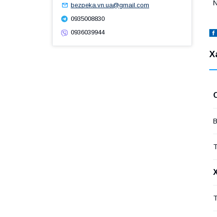
N
bezpeka.vn.ua@gmail.com
0935008830
0936039944
Х
В
Т
Т