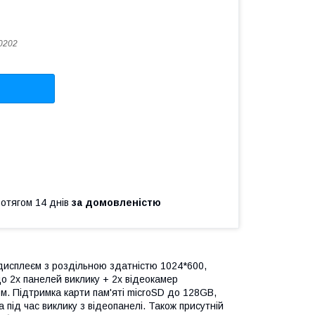
0202
ротягом 14 днів
за домовленістю
-дисплеєм з роздільною здатністю 1024*600,
до 2х панелей виклику + 2х відеокамер
ом. Підтримка карти пам'яті microSD до 128GB,
 під час виклику з відеопанелі. Також присутній