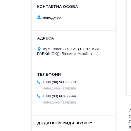
менеджер
вул. Келецька, 121 (ТЦ "PLAZA
PARK(ШОК)), Вінниця, Україна
+380 (98) 500-88-30
менеджер Катерина
+380 (93) 603-99-44
менеджер Катерина
7
с
C
м