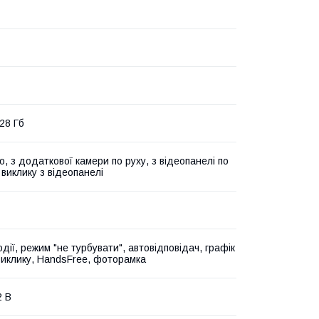
28 Гб
, з додаткової камери по руху, з відеопанелі по
 виклику з відеопанелі
ії, режим "не турбувати", автовідповідач, графік
 виклику, HandsFree, фоторамка
2 В