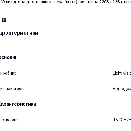
/O вихід для додаткового замка (воріт); живлення 220В / 12В (на виб
арактеристики
Основні
иробник
Light Visi
ип пристрою
Відеодо
Характеристики
ехнологія
TVI/CVI/