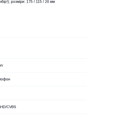
ір!); розміри: 175 / 115 / 20 мм
on
мофон
AHD/CVBS