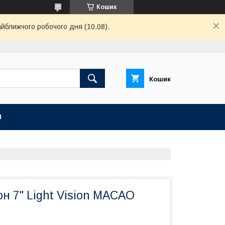
Кошик
айближчого робочого дня (10.08).
Кошик
И
н 7" Light Vision MACAO