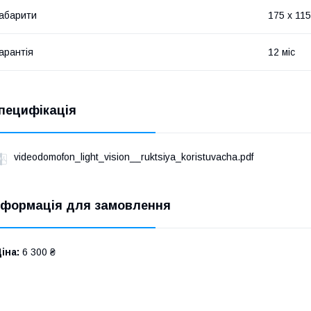
абарити
175 х 115
арантія
12 міс
пецифікація
videodomofon_light_vision__ruktsiya_koristuvacha.pdf
нформація для замовлення
іна:
6 300 ₴