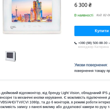
6 300 ₴
В наявності
Код:
82-0
Купити
+380 (98) 500-88-30
менеджер Катерина
повернення товару п
-дюймовий відеомонітор, від бренду Light Vision, обладнаний IPS
енсорні та механічні кнопки керування. Є можливість підключення 
VBS/AHD/TVI/CVI 1080p, та до 6 моніторів, в режимі роботи інтерк
ожливість запису з панелі виклику або додаткової камери по руху та