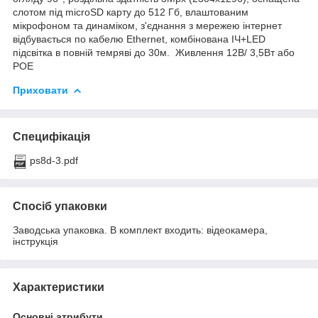
слотом під microSD карту до 512 Гб, влаштованим
мікрофоном та динаміком, з'єднання з мережею інтернет
відбувається по кабелю Ethernet, комбінована ІЧ+LED
підсвітка в повній темряві до 30м. Живлення 12В/ 3,5Вт або
РОЕ
Приховати
Специфікація
ps8d-3.pdf
Спосіб упаковки
Заводська упаковка. В комплект входить: відеокамера,
інструкція
Характеристики
Основні атрибути