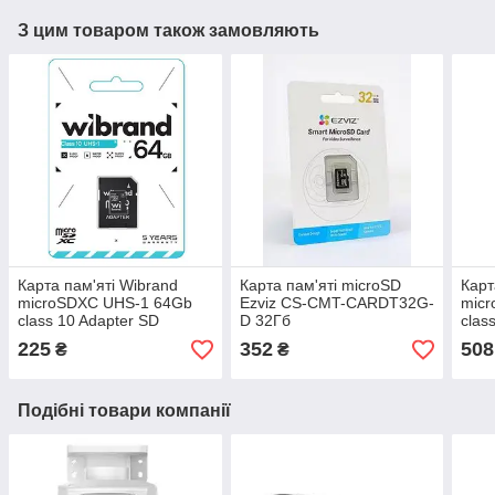
З цим товаром також замовляють
Карта пам'яті Wibrand
Карта пам'яті microSD
Карт
microSDXC UHS-1 64Gb
Ezviz CS-CMT-CARDT32G-
mic
class 10 Adapter SD
D 32Гб
clas
225
352
508
₴
₴
Подібні товари компанії