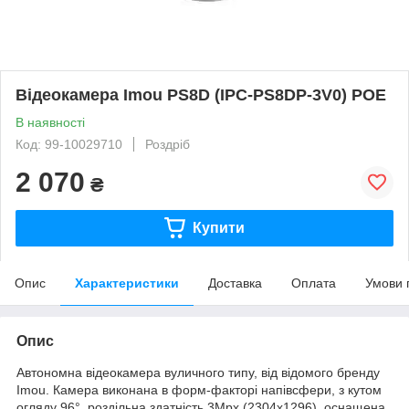
Відеокамера Imou PS8D (IPC-PS8DP-3V0) POE
В наявності
Код: 99-10029710
Роздріб
2 070
₴
Купити
Опис
Характеристики
Доставка
Оплата
Умови 
Опис
Автономна відеокамера вуличного типу, від відомого бренду
Imou. Камера виконана в форм-факторі напівсфери, з кутом
огляду 96°, роздільна здатність 3Mpx (2304x1296), оснащена