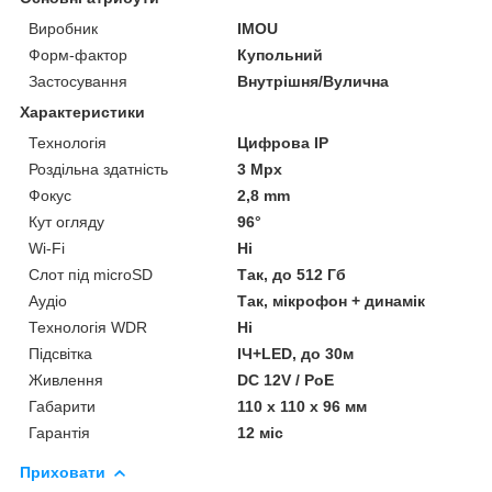
Виробник
IMOU
Форм-фактор
Купольний
Застосування
Внутрішня/Вулична
Характеристики
Технологія
Цифрова ІР
Роздільна здатність
3 Мрх
Фокус
2,8 mm
Кут огляду
96°
Wi-Fi
Ні
Слот під microSD
Так, до 512 Гб
Аудіо
Так, мікрофон + динамік
Технологія WDR
Ні
Підсвітка
ІЧ+LED, до 30м
Живлення
DC 12V / PoE
Габарити
110 x 110 x 96 мм
Гарантія
12 міс
Приховати