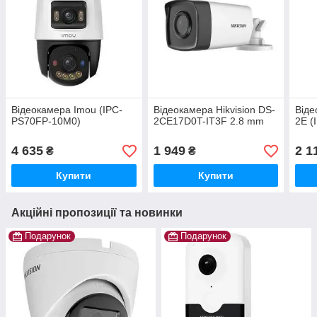
Відеокамера Imou (IPC-
Відеокамера Hikvision DS-
Віде
PS70FP-10M0)
2CE17D0T-IT3F 2.8 mm
2E 
4 635
1 949
2 1
₴
₴
Купити
Купити
Акційні пропозиції та новинки
Подарунок
Подарунок